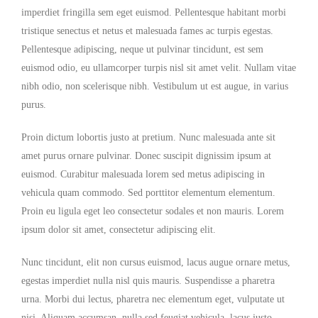
imperdiet fringilla sem eget euismod. Pellentesque habitant morbi
tristique senectus et netus et malesuada fames ac turpis egestas.
Pellentesque adipiscing, neque ut pulvinar tincidunt, est sem
euismod odio, eu ullamcorper turpis nisl sit amet velit. Nullam vitae
nibh odio, non scelerisque nibh. Vestibulum ut est augue, in varius
purus.
Proin dictum lobortis justo at pretium. Nunc malesuada ante sit
amet purus ornare pulvinar. Donec suscipit dignissim ipsum at
euismod. Curabitur malesuada lorem sed metus adipiscing in
vehicula quam commodo. Sed porttitor elementum elementum.
Proin eu ligula eget leo consectetur sodales et non mauris. Lorem
ipsum dolor sit amet, consectetur adipiscing elit.
Nunc tincidunt, elit non cursus euismod, lacus augue ornare metus,
egestas imperdiet nulla nisl quis mauris. Suspendisse a pharetra
urna. Morbi dui lectus, pharetra nec elementum eget, vulputate ut
nisi. Aliquam accumsan, nulla sed feugiat vehicula, lacus justo