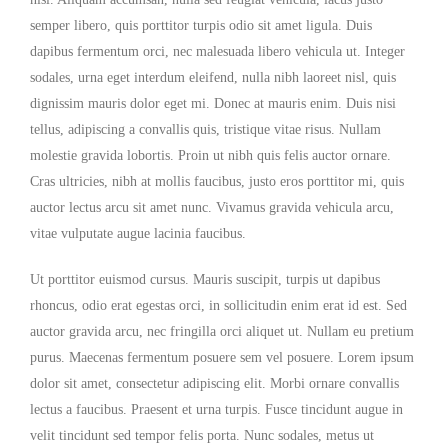
semper libero, quis porttitor turpis odio sit amet ligula. Duis
dapibus fermentum orci, nec malesuada libero vehicula ut. Integer
sodales, urna eget interdum eleifend, nulla nibh laoreet nisl, quis
dignissim mauris dolor eget mi. Donec at mauris enim. Duis nisi
tellus, adipiscing a convallis quis, tristique vitae risus. Nullam
molestie gravida lobortis. Proin ut nibh quis felis auctor ornare.
Cras ultricies, nibh at mollis faucibus, justo eros porttitor mi, quis
auctor lectus arcu sit amet nunc. Vivamus gravida vehicula arcu,
vitae vulputate augue lacinia faucibus.
Ut porttitor euismod cursus. Mauris suscipit, turpis ut dapibus
rhoncus, odio erat egestas orci, in sollicitudin enim erat id est. Sed
auctor gravida arcu, nec fringilla orci aliquet ut. Nullam eu pretium
purus. Maecenas fermentum posuere sem vel posuere. Lorem ipsum
dolor sit amet, consectetur adipiscing elit. Morbi ornare convallis
lectus a faucibus. Praesent et urna turpis. Fusce tincidunt augue in
velit tincidunt sed tempor felis porta. Nunc sodales, metus ut