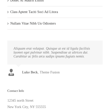
Donec At Mauris Enims
Class Aptent Taciti Soci Ad Litora
Nullam Vitae Nibh Un Odiosters
Aliquam erat volutpat. Quisque at est id ligula facilisis
laoreet eget pulvinar nibh. Suspendisse at ultrices dui.
Curabitur ac felis arcu sadips ipsums fugiats nemis.
Luke Beck
,
Theme Fusion
Contact Info
12345 north Street
New York City, NY 555555