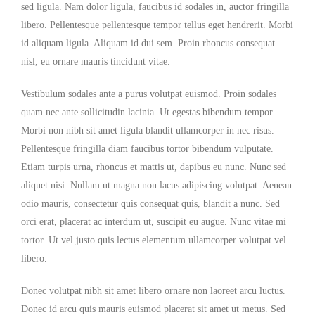
sed ligula. Nam dolor ligula, faucibus id sodales in, auctor fringilla
libero. Pellentesque pellentesque tempor tellus eget hendrerit. Morbi
id aliquam ligula. Aliquam id dui sem. Proin rhoncus consequat
nisl, eu ornare mauris tincidunt vitae.
Vestibulum sodales ante a purus volutpat euismod. Proin sodales
quam nec ante sollicitudin lacinia. Ut egestas bibendum tempor.
Morbi non nibh sit amet ligula blandit ullamcorper in nec risus.
Pellentesque fringilla diam faucibus tortor bibendum vulputate.
Etiam turpis urna, rhoncus et mattis ut, dapibus eu nunc. Nunc sed
aliquet nisi. Nullam ut magna non lacus adipiscing volutpat. Aenean
odio mauris, consectetur quis consequat quis, blandit a nunc. Sed
orci erat, placerat ac interdum ut, suscipit eu augue. Nunc vitae mi
tortor. Ut vel justo quis lectus elementum ullamcorper volutpat vel
libero.
Donec volutpat nibh sit amet libero ornare non laoreet arcu luctus.
Donec id arcu quis mauris euismod placerat sit amet ut metus. Sed