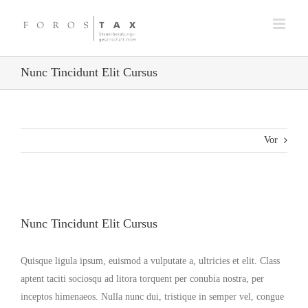
Zum
Inhalt
springen
Nunc Tincidunt Elit Cursus
Vor
Zeige
grösseres
Nunc Tincidunt Elit Cursus
Bild
Quisque ligula ipsum, euismod a vulputate a, ultricies et elit. Class
aptent taciti sociosqu ad litora torquent per conubia nostra, per
inceptos himenaeos. Nulla nunc dui, tristique in semper vel, congue