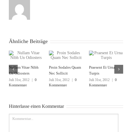
Ähnliche Beiträge
Nullam Vitae Nibh
Proin Sodales Quam
Praesent Et Urna
D
Un Odiosters
Nec Sollicit
Turpis
E
Juli 31st, 2012
|
0
Juli 31st, 2012
|
0
Juli 31st, 2012
|
0
Ju
Kommentare
Kommentare
Kommentare
K
Hinterlasse einen Kommentar
Kommentar