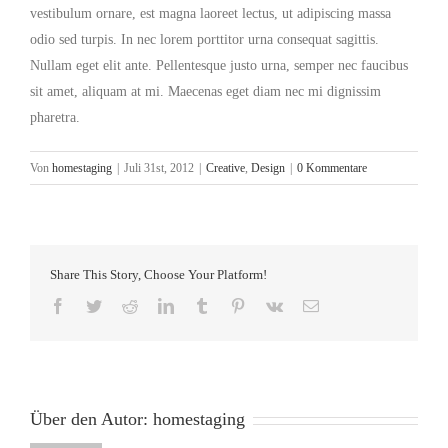
vestibulum ornare, est magna laoreet lectus, ut adipiscing massa
odio sed turpis. In nec lorem porttitor urna consequat sagittis.
Nullam eget elit ante. Pellentesque justo urna, semper nec faucibus
sit amet, aliquam at mi. Maecenas eget diam nec mi dignissim
pharetra.
Von
homestaging
|
Juli 31st, 2012
|
Creative
,
Design
|
0 Kommentare
Share This Story, Choose Your Platform!
Facebook
Twitter
Reddit
LinkedIn
Tumblr
Pinterest
Vk
E-
Mail
Über den Autor:
homestaging